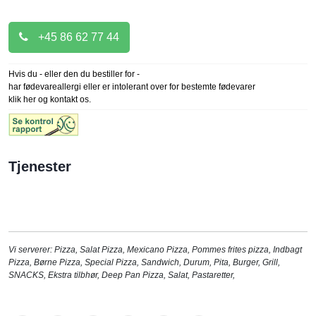
+45 86 62 77 44
Hvis du - eller den du bestiller for -
har fødevareallergi eller er intolerant over for bestemte fødevarer
klik her og kontakt os.
Tjenester
Vi serverer:
Pizza
,
Salat Pizza
,
Mexicano Pizza
,
Pommes frites pizza
,
Indbagt
Pizza
,
Børne Pizza
,
Special Pizza
,
Sandwich
,
Durum
,
Pita
,
Burger
,
Grill
,
SNACKS
,
Ekstra tilbhør
,
Deep Pan Pizza
,
Salat
,
Pastaretter
,